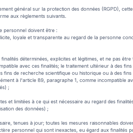
ement général sur la protection des données
(RGPD), cette 
forme aux règlements suivants.
 personnel doivent être :
licite, loyale et transparente au regard de la personne conc
finalités déterminées, explicites et légitimes, et ne pas être
atible avec ces finalités; le traitement ultérieur à des fins
des fins de recherche scientifique ou historique ou à des fins 
ment à l'article 89, paragraphe 1, comme incompatible avec l
és) ;
es et limitées à ce qui est nécessaire au regard des finalité
isation des données) ;
ssaire, tenues à jour; toutes les mesures raisonnables doive
tère personnel qui sont inexactes, eu égard aux finalités po